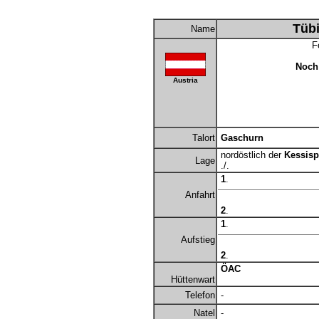
Tübi
Name
Fo
Noch 
Austria
Talort
Gaschurn
nordöstlich der
Kessisp
Lage
./.
1
.
Anfahrt
2
.
1
.
Aufstieg
2
.
ÖAC
Hüttenwart
Telefon
-
Natel
-