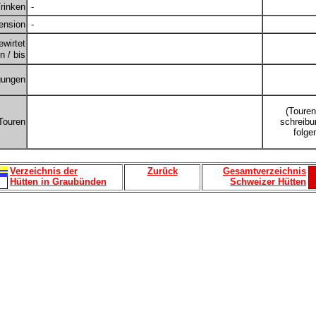
rinken
-
ension
-
ewirtet
 / bis
gungen
(Touren
Touren
schreibu
folge
Verzeichnis der
Zurück
Gesamtverzeichnis
Hütten in Graubünden
Schweizer Hütten