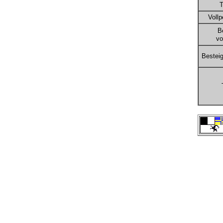
T
Vollp
B
von
Bestei