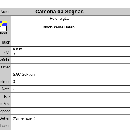
Camona da Segnas
Name
Foto folgt...
Noch keine Daten.
nden
Talort
auf m
Lage
./.
nfahrt
fstieg
SAC
Sektion
elefon
0 -
-
Natel
-
Fax
-
e-Mail
epage
Betten
(Winterlager )
Essen
-